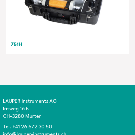
751H
Portabler Nullluftgenerator
Hersteller: Teledyne - API
LAUPER Instruments AG
Irisweg 16 B
CH-3280 Murten
Tel. +41 26 672 30 50
info@lauper-instruments.ch