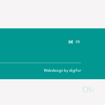
DE
FR
Webdesign by digifor