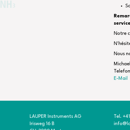
So
Remarq
servic
Notre c
N'hésit
Nous no
Michae
Telefo
E-Mail
LAUPER Instruments AG
Tel. +4
Irisweg 16 B
info@l