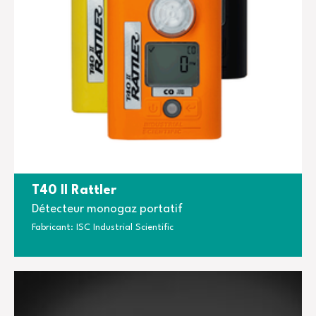
T40 II Rattler
Détecteur monogaz portatif
Fabricant: ISC Industrial Scientific