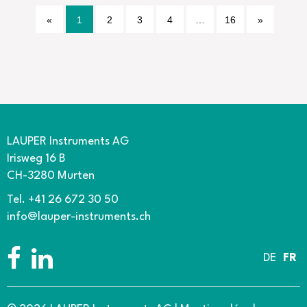
«
1
2
3
4
16
»
…
LAUPER Instruments AG
Irisweg 16 B
CH-3280 Murten
Tel. +41 26 672 30 50
info@lauper-instruments.ch
DE
FR