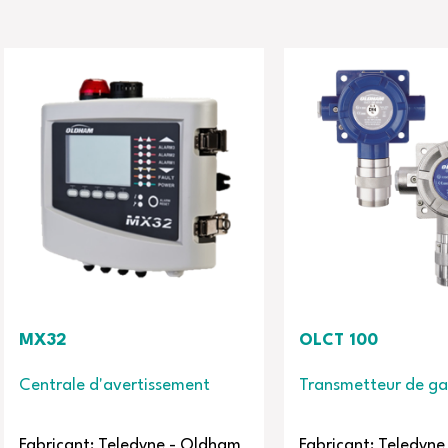
OLCT 100
'avertissement
Transmetteur de gaz
 Teledyne - Oldham
Fabricant: Teledyne - Oldham