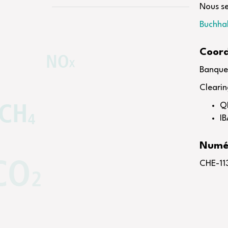
Nous se
Buchhal
Coord
Banque 
Cleari
Q
I
Numér
CHE-11