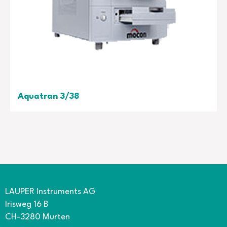
Aquatran 3/38
Appareil de mesure de la perméation de la vapeur
d'eau
Fabricant: Mocon - Ametek
LAUPER Instruments AG
Irisweg 16 B
CH-3280 Murten